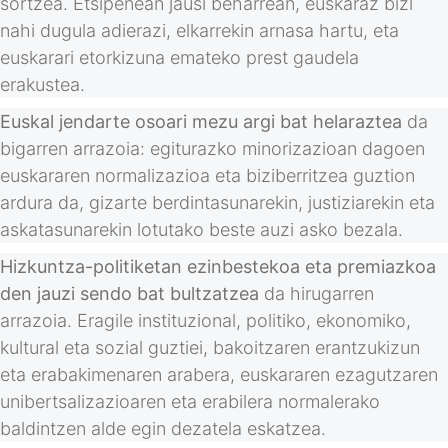
sortzea. Etsipenean jausi beharrean, euskaraz bizi
nahi dugula adierazi, elkarrekin arnasa hartu, eta
euskarari etorkizuna emateko prest gaudela
erakustea.
Euskal jendarte osoari mezu argi bat helaraztea
da
bigarren arrazoia: egiturazko minorizazioan dagoen
euskararen normalizazioa eta biziberritzea guztion
ardura da, gizarte berdintasunarekin, justiziarekin eta
askatasunarekin lotutako beste auzi asko bezala.
Hizkuntza-politiketan ezinbestekoa eta premiazkoa
den jauzi sendo bat bultzatzea
da hirugarren
arrazoia. Eragile instituzional, politiko, ekonomiko,
kultural eta sozial guztiei, bakoitzaren erantzukizun
eta erabakimenaren arabera, euskararen ezagutzaren
unibertsalizazioaren eta erabilera normalerako
baldintzen alde egin dezatela eskatzea.