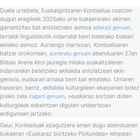
Duela urtebete, Euskalgintzaren Kontseilua osatzen
dugun eragileek 2025eko urte bukaerarako ekimen
garrantzitsu bat antolatzeko asmoa
,
adierazi genuen
larrialdi linguistikotik indarraldi berri baterako bideari
ekiteko asmoz. Aurtengo martxoan, Kontseiluaren
batzar orokorrean,
abenduaren 27an
aurreratu genuen
Bilbao Arena kirol jauregia milaka euskaltzaleren
indarrarekin betetzeko ekitaldia antolatzeari ekin
geniola, euskarari arnasa berri bat emateko. Urriaren
hasieran, berriz, ekitaldia kulturgileen ekarpenen bidez
josiko zela
, «euskaraz sortzen duten
iragarri genuen
kulturgileek eskaintzen diguten unibertsoa»
erdigunean jartzeko.
Gaur, Kontseiluak ezagutzera eman dugu abenduaren
bukaeran «Euskaraz bizitzeko Pizkundea» lelopean