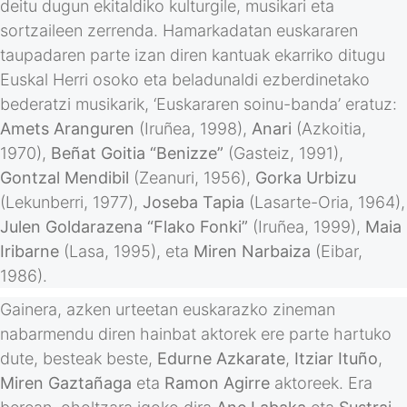
deitu dugun ekitaldiko kulturgile, musikari eta
sortzaileen zerrenda. Hamarkadatan euskararen
taupadaren parte izan diren kantuak ekarriko ditugu
Euskal Herri osoko eta beladunaldi ezberdinetako
bederatzi musikarik, ‘Euskararen soinu-banda’ eratuz:
Amets Aranguren
(Iruñea, 1998),
Anari
(Azkoitia,
1970),
Beñat Goitia “Benizze”
(Gasteiz, 1991),
Gontzal Mendibil
(Zeanuri, 1956),
Gorka Urbizu
(Lekunberri, 1977),
Joseba Tapia
(Lasarte-Oria, 1964),
Julen Goldarazena “Flako Fonki”
(Iruñea, 1999),
Maia
Iribarne
(Lasa, 1995), eta
Miren Narbaiza
(Eibar,
1986).
Gainera, azken urteetan euskarazko zineman
nabarmendu diren hainbat aktorek ere parte hartuko
dute, besteak beste,
Edurne Azkarate
,
Itziar Ituño
,
Miren Gaztañaga
eta
Ramon Agirre
aktoreek. Era