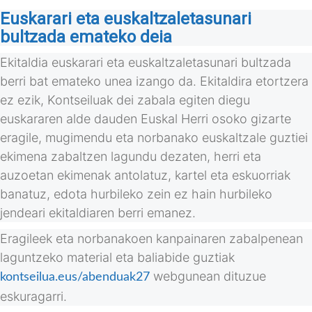
Euskarari eta euskaltzaletasunari
bultzada emateko deia
Ekitaldia euskarari eta euskaltzaletasunari bultzada
berri bat emateko unea izango da. Ekitaldira etortzera
ez ezik, Kontseiluak dei zabala egiten diegu
euskararen alde dauden Euskal Herri osoko gizarte
eragile, mugimendu eta norbanako euskaltzale guztiei
ekimena zabaltzen lagundu dezaten, herri eta
auzoetan ekimenak antolatuz, kartel eta eskuorriak
banatuz, edota hurbileko zein ez hain hurbileko
jendeari ekitaldiaren berri emanez.
Eragileek eta norbanakoen kanpainaren zabalpenean
laguntzeko material eta baliabide guztiak
webgunean dituzue
kontseilua.eus/abenduak27
eskuragarri.