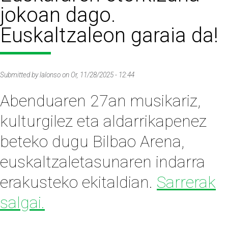
jokoan dago.
Euskaltzaleon garaia da!
Submitted by
lalonso
on
Or, 11/28/2025 - 12:44
Abenduaren 27an musikariz,
kulturgilez eta aldarrikapenez
beteko dugu Bilbao Arena,
euskaltzaletasunaren indarra
erakusteko ekitaldian.
Sarrerak
salgai.