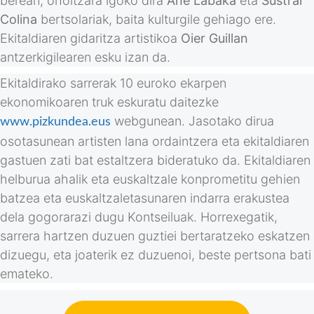
berean, oholtzara igoko dira
Ane Labaka
eta
Sustrai
Colina
bertsolariak, baita kulturgile gehiago ere.
Ekitaldiaren gidaritza artistikoa
Oier Guillan
antzerkigilearen esku izan da.
Ekitaldirako sarrerak 10 euroko ekarpen
ekonomikoaren truk eskuratu daitezke
webgunean. Jasotako dirua
www.pizkundea.eus
osotasunean artisten lana ordaintzera eta ekitaldiaren
gastuen zati bat estaltzera bideratuko da. Ekitaldiaren
helburua ahalik eta euskaltzale konprometitu gehien
batzea eta euskaltzaletasunaren indarra erakustea
dela gogorarazi dugu Kontseiluak. Horrexegatik,
sarrera hartzen duzuen guztiei bertaratzeko eskatzen
dizuegu, eta joaterik ez duzuenoi, beste pertsona bati
emateko.