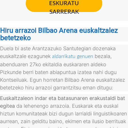
ESKURATU
SARRERAK
Hiru arrazoi Bilbao Arena euskaltzalez
betetzeko
Duela bi aste Arantzazuko Santutegian dozenaka
euskaltzale ezagunek
bezala,
aldarrikatu genuen
abenduaren 27ko ekitaldia euskararen aldeko
Pizkunde berri baten abiapuntua izatea nahi dugu
Kontseiluak. Egun horretan Bilbao Arena euskaltzalez
betetzeko hiru arrazoi garrantzitsu eman ditugu:
Euskaltzaleon indar eta batasunaren erakustaldi bat
egitea
da lehenengo arrazoia. Euskarak eta euskal
hiztun komunitateak bizi dugun larrialdi linguistikoaren
aurrean, zain gelditu baino, ekimen eta ilusio berrituak