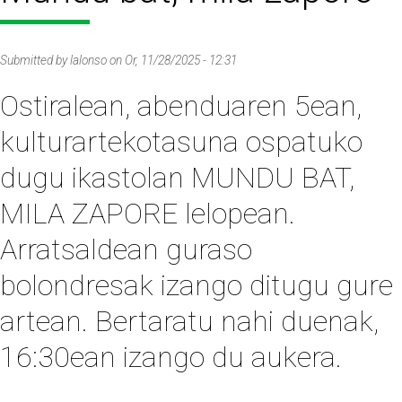
Submitted by
lalonso
on
Or, 11/28/2025 - 12:31
Ostiralean, abenduaren 5ean,
kulturartekotasuna ospatuko
dugu ikastolan MUNDU BAT,
MILA ZAPORE lelopean.
Arratsaldean guraso
bolondresak izango ditugu gure
artean. Bertaratu nahi duenak,
16:30ean izango du aukera.