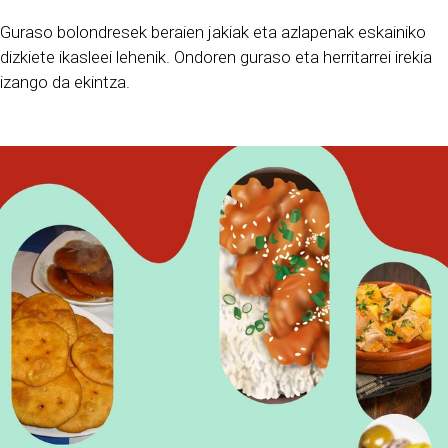
Guraso bolondresek beraien jakiak eta azlapenak eskainiko
dizkiete ikasleei lehenik. Ondoren guraso eta herritarrei irekia
izango da ekintza.