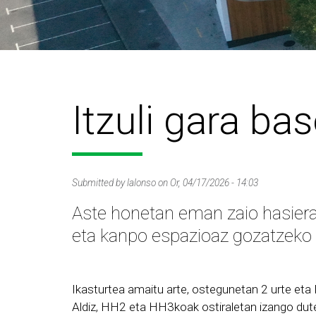
Itzuli gara ba
Submitted by
lalonso
on
Or, 04/17/2026 - 14:03
Aste honetan eman zaio hasiera 
eta kanpo espazioaz gozatzeko 
Ikasturtea amaitu arte, ostegunetan 2 urte et
Aldiz, HH2 eta HH3koak ostiraletan izango dut