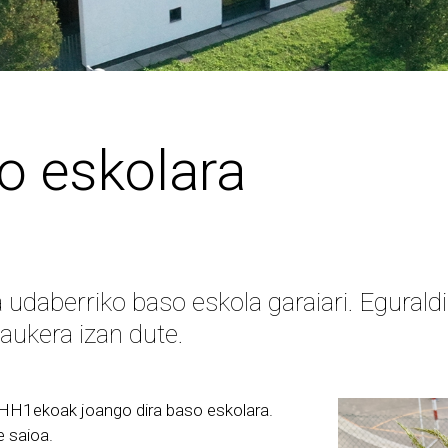
so eskolara
udaberriko baso eskola garaiari. Eguraldi
aukera izan dute.
a HH1ekoak joango dira baso eskolara.
e saioa.