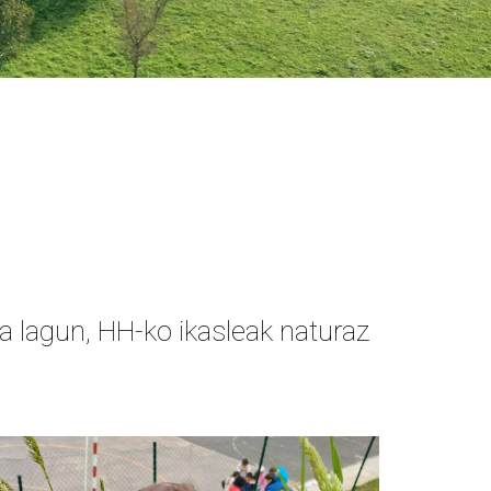
a lagun, HH-ko ikasleak naturaz