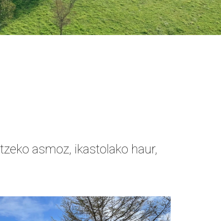
rtzeko asmoz, ikastolako haur,