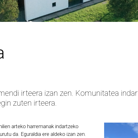
a
 mendi irteera izan zen. Komunitatea inda
gin zuten irteera.
milien arteko harremanak indartzeko
urutu da. Eguraldia ere aldeko izan zen.