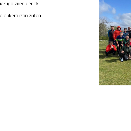
uak igo ziren denak.
o aukera izan zuten.