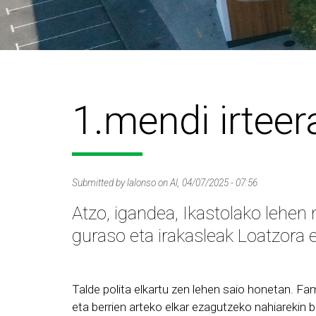
1.mendi irteer
Submitted by
lalonso
on
Al, 04/07/2025 - 07:56
Atzo, igandea, Ikastolako lehen
guraso eta irakasleak Loatzora e
Talde polita elkartu zen lehen saio honetan. Fa
eta berrien arteko elkar ezagutzeko nahiarekin b