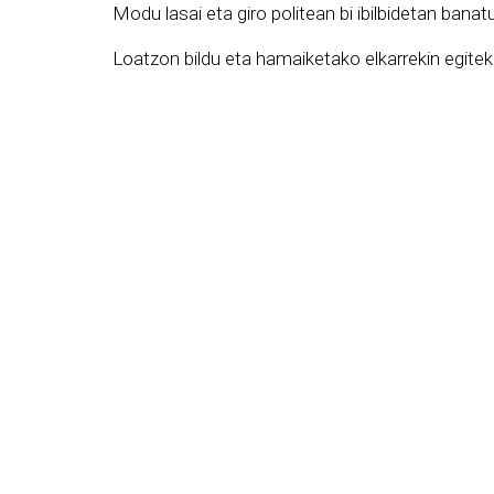
Modu lasai eta giro politean bi ibilbidetan banat
Loatzon bildu eta hamaiketako elkarrekin egitek